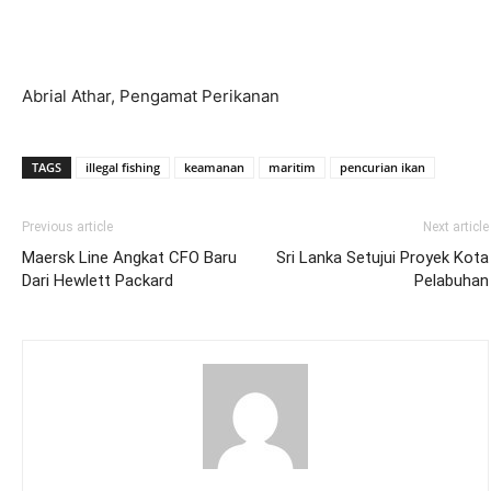
Abrial Athar, Pengamat Perikanan
TAGS
illegal fishing
keamanan
maritim
pencurian ikan
Previous article
Next article
Maersk Line Angkat CFO Baru
Sri Lanka Setujui Proyek Kota
Dari Hewlett Packard
Pelabuhan