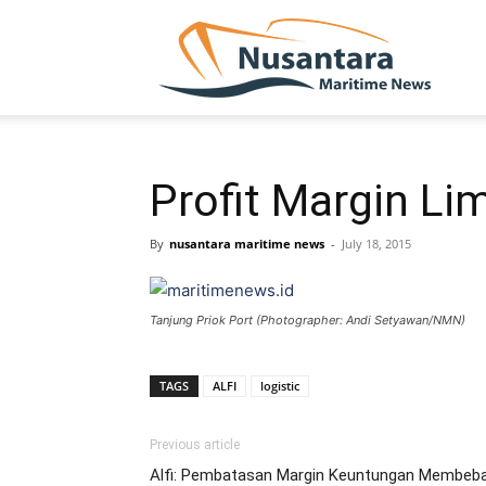
NUSA
Profit Margin Li
By
nusantara maritime news
-
July 18, 2015
Tanjung Priok Port (Photographer: Andi Setyawan/NMN)
TAGS
ALFI
logistic
Previous article
Alfi: Pembatasan Margin Keuntungan Membeban