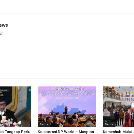
news
d/
Berita
Berita
an Tangkap Perlu
Kolaborasi DP World – Maspion
Kemenhub Mulai 