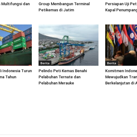
 Multifungsi dan
Group Membangun Terminal
Persiapan Uji Pet
Petikemas di Jatim
Kapal Penumpang
Berita
Berita
di Indonesia Turun
Pelindo Peti Kemas Benahi
Komitmen Indone
ima Tahun
Pelabuhan Ternate dan
Mewujudkan Tran
Pelabuhan Merauke
Berkelanjutan di