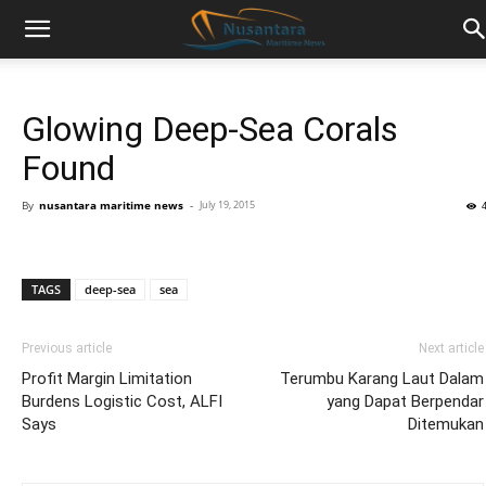
Glowing Deep-Sea Corals
Found
By
nusantara maritime news
-
July 19, 2015
TAGS
deep-sea
sea
Previous article
Next article
Profit Margin Limitation
Terumbu Karang Laut Dalam
Burdens Logistic Cost, ALFI
yang Dapat Berpendar
Says
Ditemukan