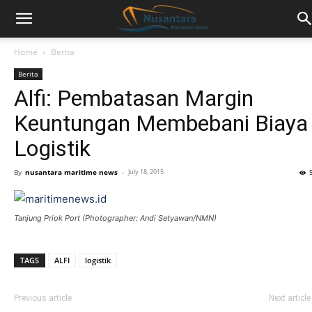
Home
Berita
Berita
Alfi: Pembatasan Margin
Keuntungan Membebani Biaya
Logistik
By
nusantara maritime news
-
July 18, 2015
Tanjung Priok Port (Photographer: Andi Setyawan/NMN)
TAGS
ALFI
logistik
Previous article
Next article