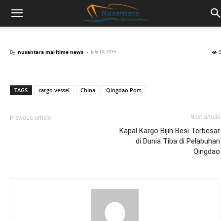
By
nusantara maritime news
-
July 10, 2015
TAGS
cargo vessel
China
Qingdao Port
Next article
Previous article
Kapal Kargo Bijih Besi Terbesar
di Dunia Tiba di Pelabuhan
Qingdao