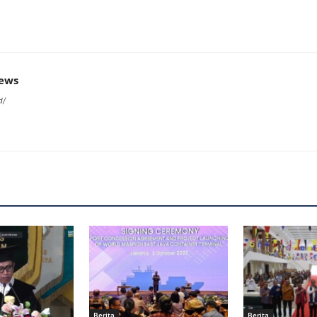
news
d/
Berita
Berita