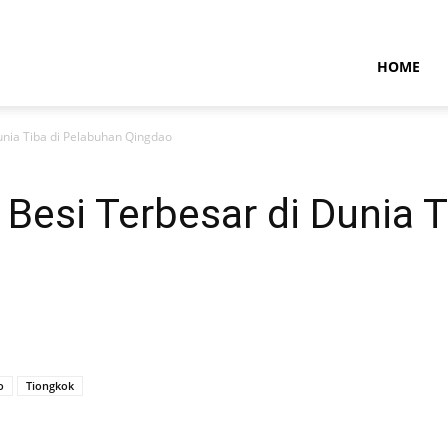
HOME
Dunia Tiba di Pelabuhan Qingdao
h Besi Terbesar di Dunia 
o
Tiongkok