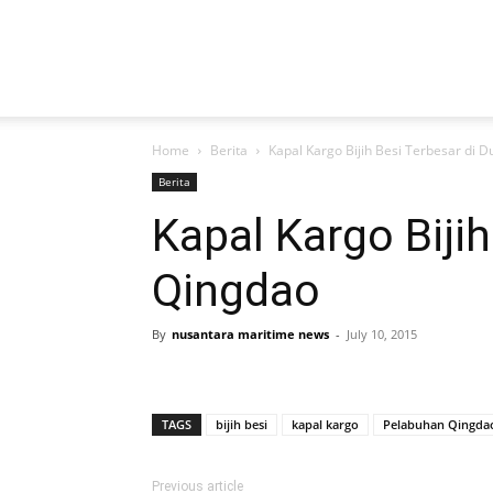
NUSANTARAMARITIMENEWS
Home
Berita
Kapal Kargo Bijih Besi Terbesar di 
Berita
Kapal Kargo Biji
Qingdao
By
nusantara maritime news
-
July 10, 2015
TAGS
bijih besi
kapal kargo
Pelabuhan Qingda
Previous article