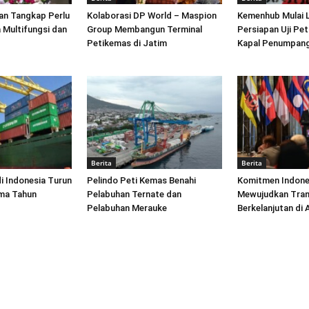
an Tangkap Perlu
Kolaborasi DP World – Maspion
Kemenhub Mulai 
 Multifungsi dan
Group Membangun Terminal
Persiapan Uji Pet
Petikemas di Jatim
Kapal Penumpang
Berita
Berita
di Indonesia Turun
Pelindo Peti Kemas Benahi
Komitmen Indone
ima Tahun
Pelabuhan Ternate dan
Mewujudkan Tran
Pelabuhan Merauke
Berkelanjutan di