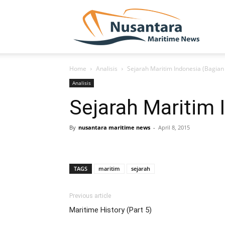
NUSA
Home
Analisis
Sejarah Maritim Indonesia (Bagian
Analisis
Sejarah Maritim 
By
nusantara maritime news
-
April 8, 2015
TAGS
maritim
sejarah
Previous article
Maritime History (Part 5)