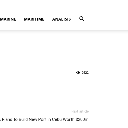
MARINE
MARITIME
ANALISIS
2622
Next article
es Plans to Build New Port in Cebu Worth $200m