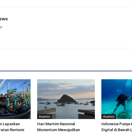
news
d/
Analisis
Analisis
an Lepaskan
Hari Maritim Nasional
Indonesia Punya 
ratan Rentenir
Momentum Mewujudkan
Digital di Bawah 