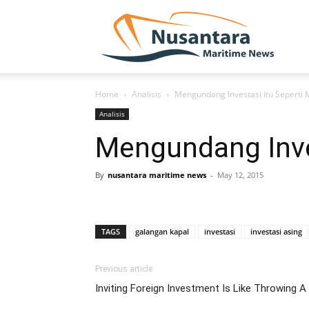
NUSA
Home
Analisis
Mengundang Investasi itu Seperti
Analisis
Mengundang Inve
By
nusantara maritime news
-
May 12, 2015
TAGS
galangan kapal
investasi
investasi asing
Previous article
Inviting Foreign Investment Is Like Throwing A