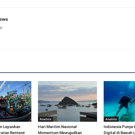
news
d/
Analisis
Analisis
an Lepaskan
Hari Maritim Nasional
Indonesia Punya 
ratan Rentenir
Momentum Mewujudkan
Digital di Bawah 