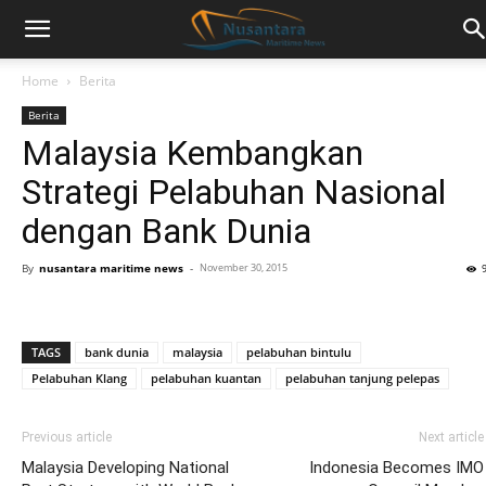
Home
Berita
Berita
Malaysia Kembangkan
Strategi Pelabuhan Nasional
dengan Bank Dunia
By
nusantara maritime news
-
November 30, 2015
TAGS
bank dunia
malaysia
pelabuhan bintulu
Pelabuhan Klang
pelabuhan kuantan
pelabuhan tanjung pelepas
Previous article
Next article
Malaysia Developing National
Indonesia Becomes IMO