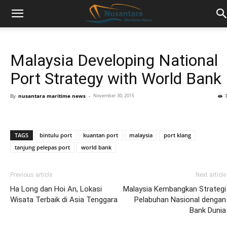
Malaysia Developing National
Port Strategy with World Bank
By
nusantara maritime news
-
November 30, 2015
TAGS
bintulu port
kuantan port
malaysia
port klang
tanjung pelepas port
world bank
Previous article
Next article
Ha Long dan Hoi An, Lokasi
Malaysia Kembangkan Strategi
Wisata Terbaik di Asia Tenggara
Pelabuhan Nasional dengan
Bank Dunia