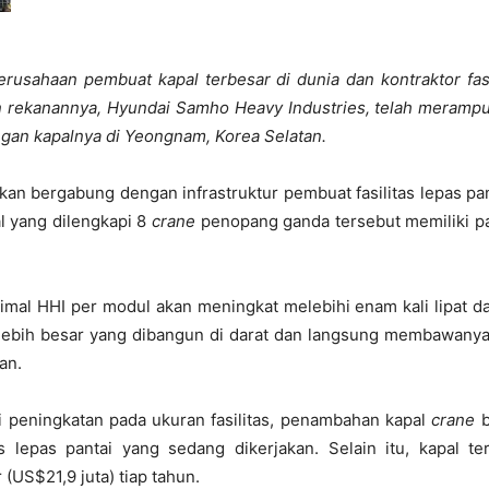
perusahaan pembuat kapal terbesar di dunia dan kontraktor fas
kanannya, Hyundai Samho Heavy Industries, telah merampung
gan kapalnya di Yeongnam, Korea Selatan.
akan bergabung dengan infrastruktur pembuat fasilitas lepas pa
al yang dilengkapi 8
crane
penopang ganda tersebut memiliki pan
mal HHI per modul akan meningkat melebihi enam kali lipat da
lebih besar yang dibangun di darat dan langsung membawanya k
an.
i peningkatan pada ukuran fasilitas, penambahan kapal
crane
b
s lepas pantai yang sedang dikerjakan. Selain itu, kapal 
(US$21,9 juta) tiap tahun.