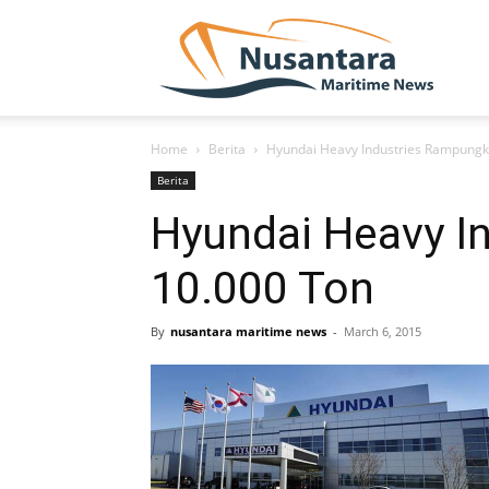
NUSA
Home
Berita
Hyundai Heavy Industries Rampungk
Berita
Hyundai Heavy I
10.000 Ton
By
nusantara maritime news
-
March 6, 2015