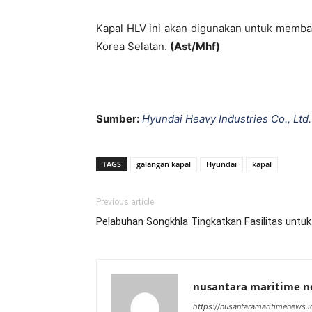
Kapal HLV ini akan digunakan untuk memba
Korea Selatan.
(Ast/Mhf)
Sumber:
Hyundai Heavy Industries Co., Ltd.
TAGS
galangan kapal
Hyundai
kapal
Previous article
Pelabuhan Songkhla Tingkatkan Fasilitas untuk
nusantara maritime 
https://nusantaramaritimenews.i