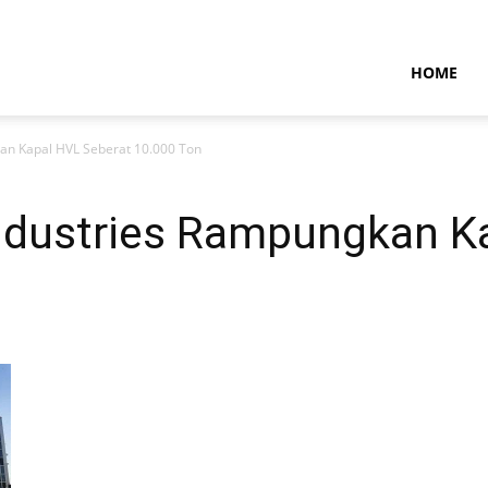
NTARAMARITIMENEWS
HOME
an Kapal HVL Seberat 10.000 Ton
ndustries Rampungkan K