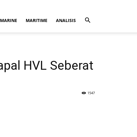
MARINE
MARITIME
ANALISIS
apal HVL Seberat
1547