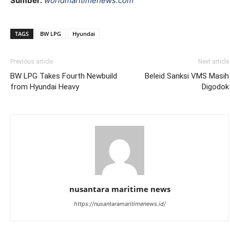
Sumber:
worldmaritimenews.com
TAGS
BW LPG
Hyundai
Previous article
Next article
BW LPG Takes Fourth Newbuild
Beleid Sanksi VMS Masih
from Hyundai Heavy
Digodok
nusantara maritime news
https://nusantaramaritimenews.id/