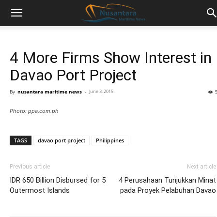
4 More Firms Show Interest in
Davao Port Project
By
nusantara maritime news
-
June 3, 2015
Photo: ppa.com.ph
TAGS
davao port project
Philippines
Previous article
Next article
IDR 650 Billion Disbursed for 5
4 Perusahaan Tunjukkan Minat
Outermost Islands
pada Proyek Pelabuhan Davao