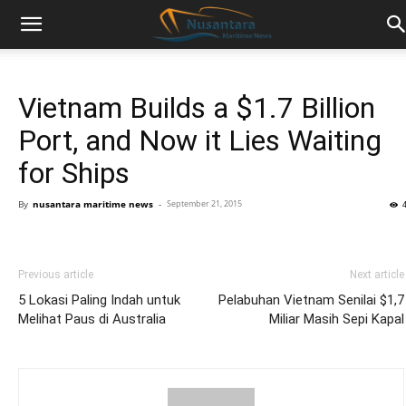
Vietnam Builds a $1.7 Billion
Port, and Now it Lies Waiting
for Ships
By
nusantara maritime news
-
September 21, 2015
Previous article
Next article
5 Lokasi Paling Indah untuk
Pelabuhan Vietnam Senilai $1,7
Melihat Paus di Australia
Miliar Masih Sepi Kapal