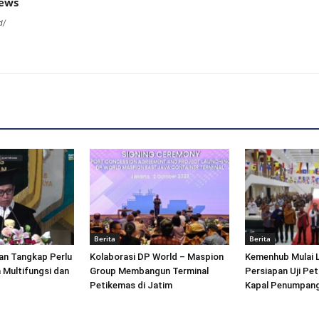
news
d/
Berita
Berita
an Tangkap Perlu
Kolaborasi DP World – Maspion
Kemenhub Mulai 
 Multifungsi dan
Group Membangun Terminal
Persiapan Uji Pet
Petikemas di Jatim
Kapal Penumpang