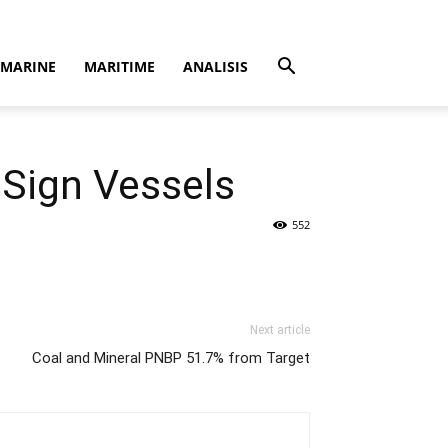
MARINE
MARITIME
ANALISIS
2 Sign Vessels
552
Next article
Coal and Mineral PNBP 51.7% from Target