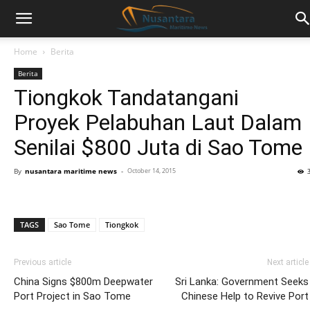
Home
Berita
Berita
Tiongkok Tandatangani
Proyek Pelabuhan Laut Dalam
Senilai $800 Juta di Sao Tome
By
nusantara maritime news
-
October 14, 2015
TAGS
Sao Tome
Tiongkok
Previous article
Next article
China Signs $800m Deepwater
Sri Lanka: Government Seeks
Port Project in Sao Tome
Chinese Help to Revive Port