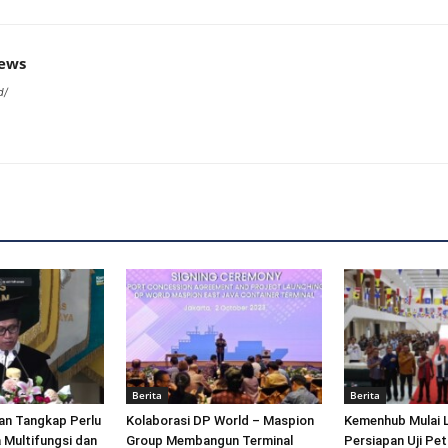
news
d/
Berita
Berita
an Tangkap Perlu
Kolaborasi DP World – Maspion
Kemenhub Mulai 
 Multifungsi dan
Group Membangun Terminal
Persiapan Uji Pet