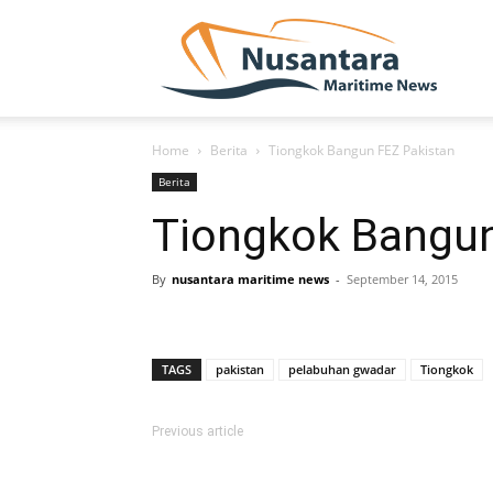
NUSA
Home
Berita
Tiongkok Bangun FEZ Pakistan
Berita
Tiongkok Bangun
By
nusantara maritime news
-
September 14, 2015
TAGS
pakistan
pelabuhan gwadar
Tiongkok
Previous article