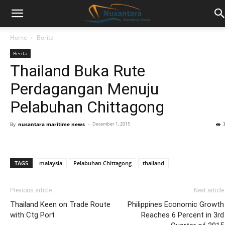
Home
Berita
Berita
Thailand Buka Rute
Perdagangan Menuju
Pelabuhan Chittagong
By
nusantara maritime news
-
December 1, 2015
TAGS
malaysia
Pelabuhan Chittagong
thailand
Previous article
Next article
Thailand Keen on Trade Route
Philippines Economic Growth
with Ctg Port
Reaches 6 Percent in 3rd