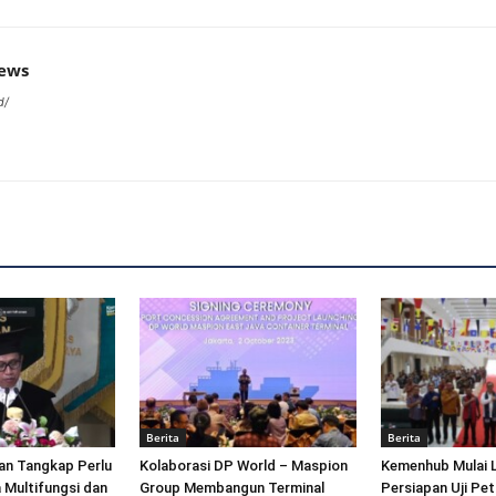
news
d/
Berita
Berita
an Tangkap Perlu
Kolaborasi DP World – Maspion
Kemenhub Mulai 
 Multifungsi dan
Group Membangun Terminal
Persiapan Uji Pet