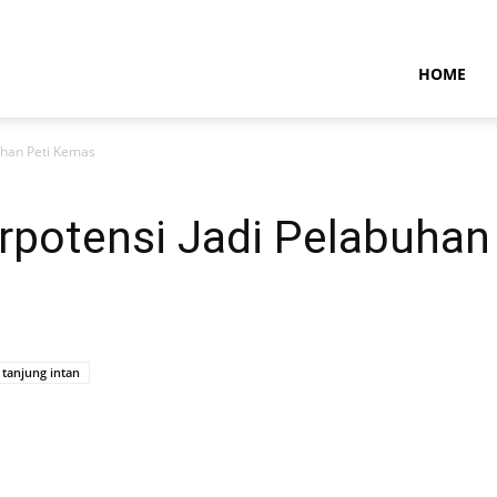
NTARAMARITIMENEWS
HOME
uhan Peti Kemas
erpotensi Jadi Pelabuhan
tanjung intan