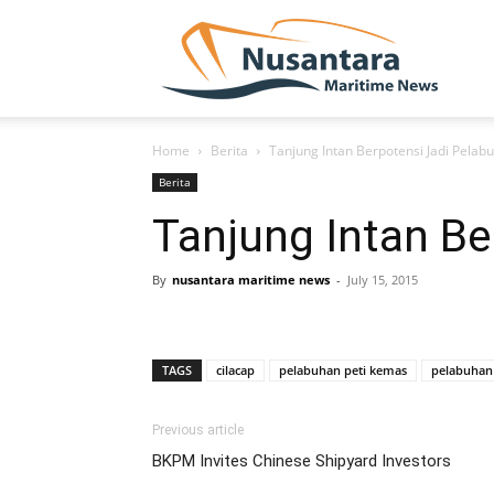
NUSA
Home
Berita
Tanjung Intan Berpotensi Jadi Pelab
Berita
Tanjung Intan B
By
nusantara maritime news
-
July 15, 2015
TAGS
cilacap
pelabuhan peti kemas
pelabuhan 
Previous article
BKPM Invites Chinese Shipyard Investors