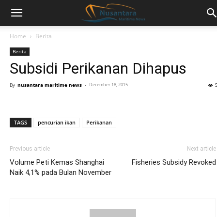
Home
Berita
Berita
Subsidi Perikanan Dihapus
By
nusantara maritime news
-
December 18, 2015
TAGS
pencurian ikan
Perikanan
Previous article
Next article
Volume Peti Kemas Shanghai
Fisheries Subsidy Revoked
Naik 4,1% pada Bulan November