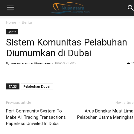
Home
Berita
Berita
Sistem Komunitas Pelabuhan
Diumumkan di Dubai
By
nusantara maritime news
-
October 21, 2015
1
TAGS
Pelabuhan Dubai
Previous article
Next article
Port Community System To
Arus Bongkar Muat Lima
Make All Trading Transactions
Pelabuhan Utama Meningkat
Paperless Unveiled In Dubai