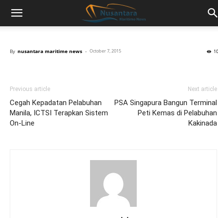
By
nusantara maritime news
-
October 7, 2015
1
Previous article
Next article
Cegah Kepadatan Pelabuhan
PSA Singapura Bangun Terminal
Manila, ICTSI Terapkan Sistem
Peti Kemas di Pelabuhan
On-Line
Kakinada