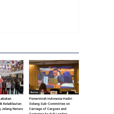
Berita
Lakukan
Pemerintah Indonesia Hadiri
ik Kelaiklautan
Sidang Sub-Committee on
 Jelang Nataru
Carriage of Cargoes and
Container ke-9 di London