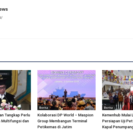
news
d/
Berita
Berita
an Tangkap Perlu
Kolaborasi DP World – Maspion
Kemenhub Mulai 
 Multifungsi dan
Group Membangun Terminal
Persiapan Uji Pet
Petikemas di Jatim
Kapal Penumpang