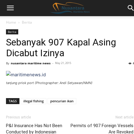
Home
Berita
Berita
Sebanyak 907 Kapal Asing
Dicabut Izinya
By
nusantara maritime news
-
May 21, 2015
tanjung priok port (Photographer: Andi Setyawan/NMN)
TAGS
illegal fishing
pencurian ikan
Previous article
Next article
P&I Insurance Has Not Been
Permits of 907 Foreign Vessels
Conducted by Indonesian
Are Revoked