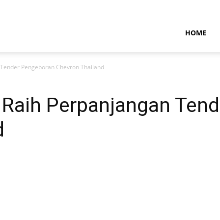
NTARAMARITIMENEWS
HOME
n Tender Pengeboran Chevron Thailand
s Raih Perpanjangan Ten
d