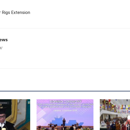
r Rigs Extension
news
d/