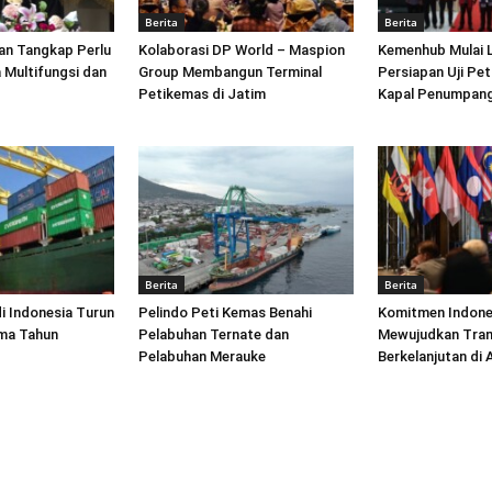
Berita
Berita
an Tangkap Perlu
Kolaborasi DP World – Maspion
Kemenhub Mulai 
 Multifungsi dan
Group Membangun Terminal
Persiapan Uji Pet
Petikemas di Jatim
Kapal Penumpang
Berita
Berita
di Indonesia Turun
Pelindo Peti Kemas Benahi
Komitmen Indone
ima Tahun
Pelabuhan Ternate dan
Mewujudkan Tran
Pelabuhan Merauke
Berkelanjutan di