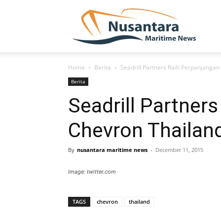
NUSA
Home
Berita
Seadrill Partners Raih Perpanjanga
Berita
Seadrill Partner
Chevron Thailan
By
nusantara maritime news
-
December 11, 2015
Image: twitter.com
TAGS
chevron
thailand