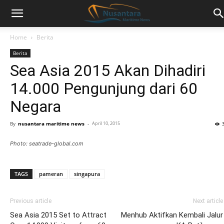
Home
Berita
Berita
Sea Asia 2015 Akan Dihadiri
14.000 Pengunjung dari 60
Negara
By
nusantara maritime news
-
April 10, 2015
Photo: seatrade-global.com
TAGS
pameran
singapura
Previous article
Next article
Sea Asia 2015 Set to Attract
Menhub Aktifkan Kembali Jalur