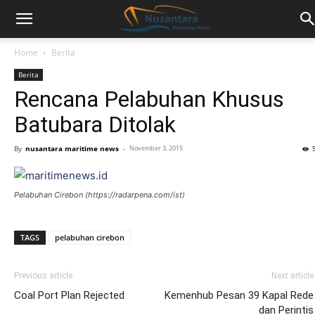
Home
Berita
Berita
Rencana Pelabuhan Khusus
Batubara Ditolak
By
nusantara maritime news
-
November 3, 2015
Pelabuhan Cirebon (https://radarpena.com/ist)
TAGS
pelabuhan cirebon
Previous article
Next article
Coal Port Plan Rejected
Kemenhub Pesan 39 Kapal Rede
dan Perintis