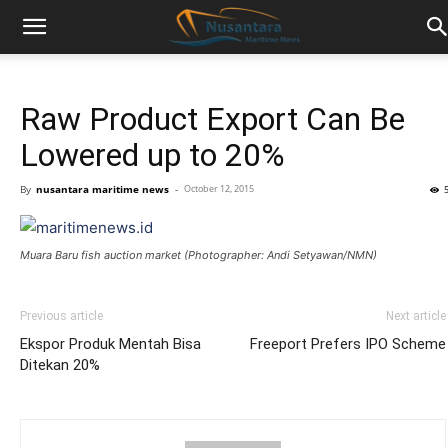
Raw Product Export Can Be
Lowered up to 20%
By
nusantara maritime news
-
October 12, 2015
Muara Baru fish auction market (Photographer: Andi Setyawan/NMN)
Previous article
Next article
Ekspor Produk Mentah Bisa
Freeport Prefers IPO Scheme
Ditekan 20%