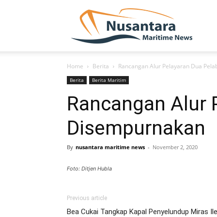
NUSA
Home
Berita
Rancangan Alur Pelayaran Dua Pel
Berita
Berita Maritim
Rancangan Alur 
Disempurnakan
By
nusantara maritime news
-
November 2, 2020
Foto: Ditjen Hubla
Previous article
Bea Cukai Tangkap Kapal Penyelundup Miras Ileg