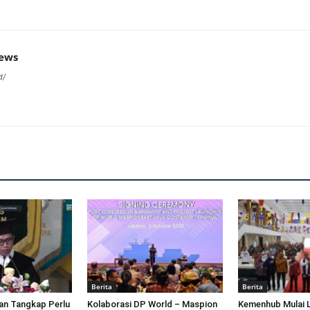
news
d/
Berita
Berita
an Tangkap Perlu
Kolaborasi DP World – Maspion
Kemenhub Mulai 