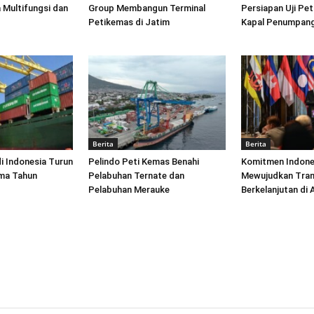
 Multifungsi dan
Group Membangun Terminal
Persiapan Uji Pet
Petikemas di Jatim
Kapal Penumpang
Berita
Berita
di Indonesia Turun
Pelindo Peti Kemas Benahi
Komitmen Indone
ima Tahun
Pelabuhan Ternate dan
Mewujudkan Tran
Pelabuhan Merauke
Berkelanjutan di