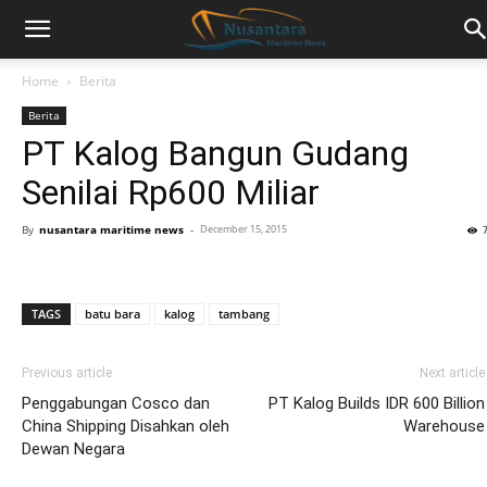
Home
Berita
Berita
PT Kalog Bangun Gudang
Senilai Rp600 Miliar
By
nusantara maritime news
-
December 15, 2015
TAGS
batu bara
kalog
tambang
Previous article
Next article
Penggabungan Cosco dan
PT Kalog Builds IDR 600 Billion
China Shipping Disahkan oleh
Warehouse
Dewan Negara