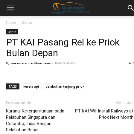
Home
Berita
Berita
PT KAI Pasang Rel ke Priok
Bulan Depan
By
nusantara maritime news
-
October 28, 2015
TAGS
kereta api
pelabuhan tanjung priok
Previous article
Next article
Kurangi Ketergantungan pada
PT KAI Will Install Railways at
Pelabuhan Singapura dan
Priok Next Month
Colombo, India Bangun
Pelabuhan Besar