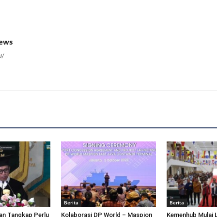
news
d/
Berita
Berita
an Tangkap Perlu
Kolaborasi DP World – Maspion
Kemenhub Mulai 