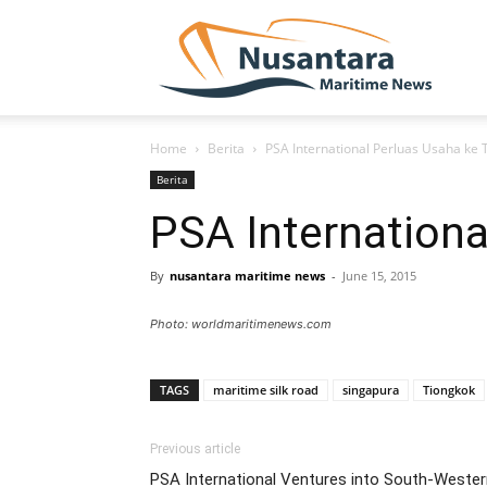
NUSA
Home
Berita
PSA International Perluas Usaha ke
Berita
PSA Internationa
By
nusantara maritime news
-
June 15, 2015
Photo: worldmaritimenews.com
TAGS
maritime silk road
singapura
Tiongkok
Previous article
PSA International Ventures into South-Wester