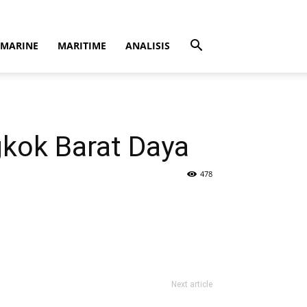
MARINE
MARITIME
ANALISIS
gkok Barat Daya
478
Next article