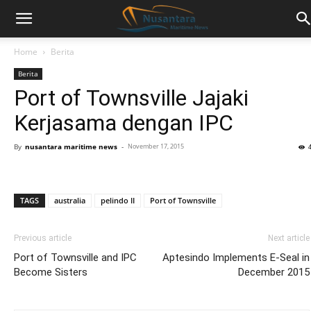
Home
Berita
Berita
Port of Townsville Jajaki
Kerjasama dengan IPC
By
nusantara maritime news
-
November 17, 2015
TAGS
australia
pelindo II
Port of Townsville
Previous article
Next article
Port of Townsville and IPC
Aptesindo Implements E-Seal in
Become Sisters
December 2015