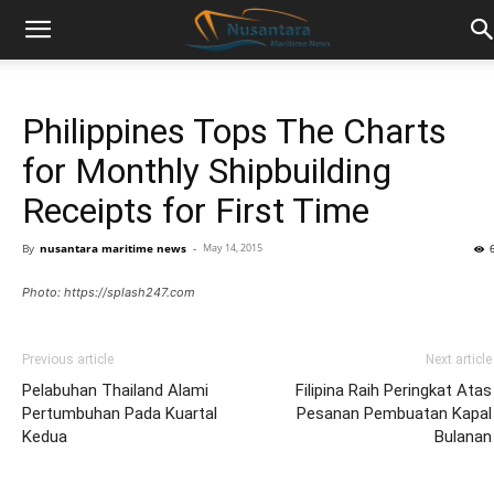
Philippines Tops The Charts
for Monthly Shipbuilding
Receipts for First Time
By
nusantara maritime news
-
May 14, 2015
Photo: https://splash247.com
Previous article
Next article
Pelabuhan Thailand Alami
Filipina Raih Peringkat Atas
Pertumbuhan Pada Kuartal
Pesanan Pembuatan Kapal
Kedua
Bulanan