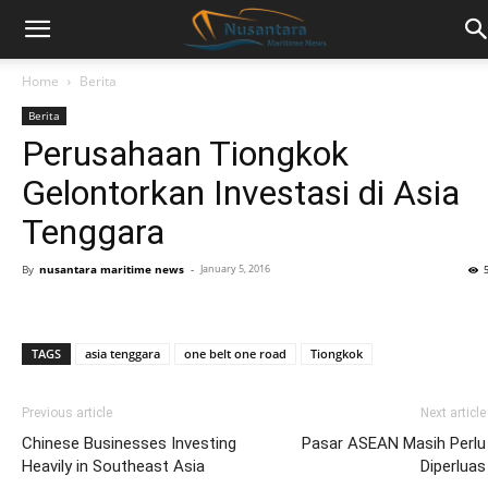
Home
Berita
Berita
Perusahaan Tiongkok
Gelontorkan Investasi di Asia
Tenggara
By
nusantara maritime news
-
January 5, 2016
TAGS
asia tenggara
one belt one road
Tiongkok
Previous article
Next article
Chinese Businesses Investing
Pasar ASEAN Masih Perlu
Heavily in Southeast Asia
Diperluas