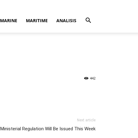
MARINE
MARITIME
ANALISIS
442
Next article
inisterial Regulation Will Be Issued This Week