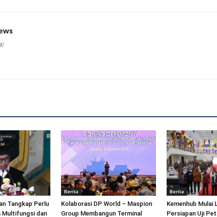
news
d/
Berita
Berita
an Tangkap Perlu
Kolaborasi DP World – Maspion
Kemenhub Mulai 
 Multifungsi dan
Group Membangun Terminal
Persiapan Uji Pet