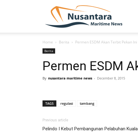
NUSA
Home
Berita
Permen ESDM Akan Terbit Pekan Ini
Berita
Permen ESDM Aka
By
nusantara maritime news
-
December 8, 2015
TAGS
regulasi
tambang
Previous article
Pelindo I Kebut Pembangunan Pelabuhan Kuala