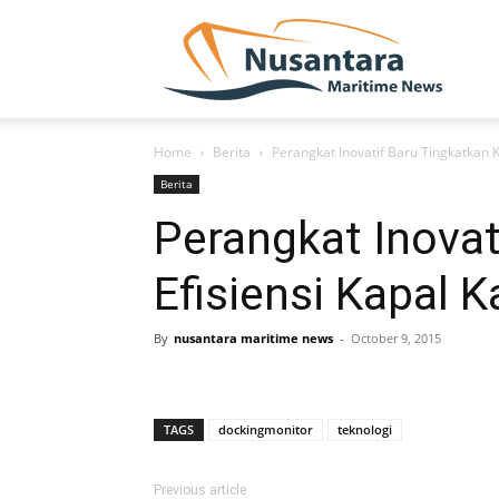
NUSA
Home
Berita
Perangkat Inovatif Baru Tingkatkan 
Berita
Perangkat Inova
Efisiensi Kapal 
By
nusantara maritime news
-
October 9, 2015
TAGS
dockingmonitor
teknologi
Previous article