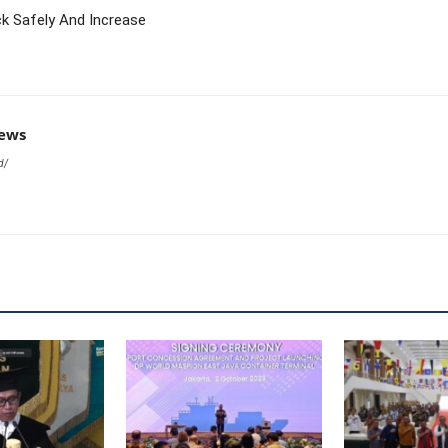
k Safely And Increase
news
d/