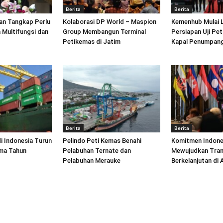
Berita
Berita
an Tangkap Perlu
Kolaborasi DP World – Maspion
Kemenhub Mulai 
 Multifungsi dan
Group Membangun Terminal
Persiapan Uji Pet
Petikemas di Jatim
Kapal Penumpang
Berita
Berita
di Indonesia Turun
Pelindo Peti Kemas Benahi
Komitmen Indone
ima Tahun
Pelabuhan Ternate dan
Mewujudkan Tran
Pelabuhan Merauke
Berkelanjutan di