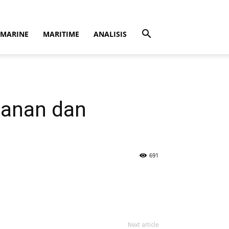
MARINE
MARITIME
ANALISIS
manan dan
691
Next article