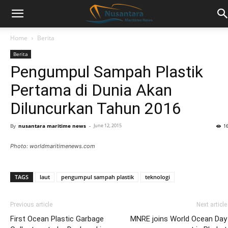
Home
Berita
Berita
Pengumpul Sampah Plastik
Pertama di Dunia Akan
Diluncurkan Tahun 2016
By
nusantara maritime news
-
June 12, 2015
1
Photo: worldmaritimenews.com
TAGS
laut
pengumpul sampah plastik
teknologi
Previous article
Next article
First Ocean Plastic Garbage
MNRE joins World Ocean Day