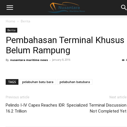
Home
Berita
Berita
Pembahasan Terminal Khusus
Belum Rampung
By
nusantara maritime news
-
January 8, 2016
TAGS
pelabuhan batu bara
pelabuhan batubara
Previous article
Next article
Pelindo I-IV Capex Reaches IDR
Specialized Terminal Discussion
16.2 Trillion
Not Completed Yet