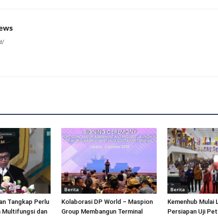
news
d/
Berita
Berita
an Tangkap Perlu
Kolaborasi DP World – Maspion
Kemenhub Mulai 
 Multifungsi dan
Group Membangun Terminal
Persiapan Uji Pet