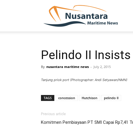
NUSA
Pelindo II Insis
By
nusantara maritime news
-
July 2, 2015
Tanjung priok port (Photographer: Andi Setyawan/NMN)
TAGS
concession
Hutchison
pelindo II
Previous article
Komitmen Pembiayaan PT SMI Capai Rp7,41 Tri