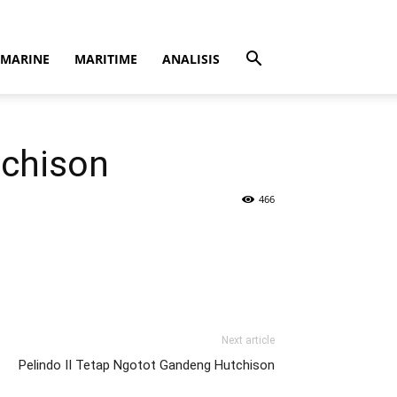
MARINE
MARITIME
ANALISIS
tchison
466
Next article
Pelindo II Tetap Ngotot Gandeng Hutchison