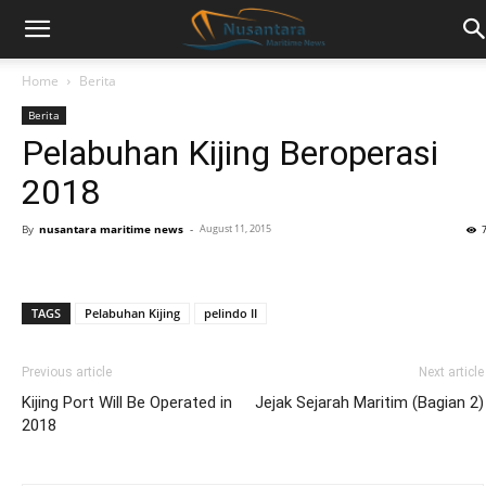
Home
Berita
Berita
Pelabuhan Kijing Beroperasi
2018
By
nusantara maritime news
-
August 11, 2015
TAGS
Pelabuhan Kijing
pelindo II
Previous article
Next article
Kijing Port Will Be Operated in
Jejak Sejarah Maritim (Bagian 2)
2018