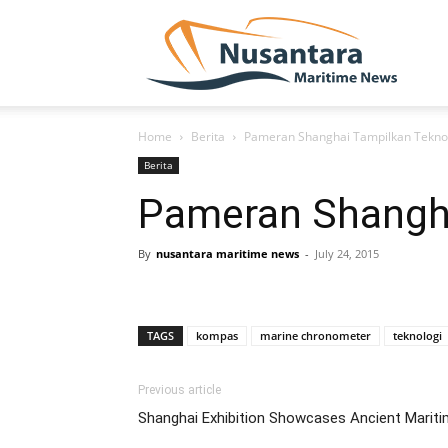
NUSA
Home
Berita
Pameran Shanghai Tampilkan Teknol
Berita
Pameran Shangha
By
nusantara maritime news
-
July 24, 2015
TAGS
kompas
marine chronometer
teknologi
Previous article
Shanghai Exhibition Showcases Ancient Marit