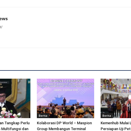
news
d/
Berita
Berita
an Tangkap Perlu
Kolaborasi DP World – Maspion
Kemenhub Mulai 
 Multifungsi dan
Group Membangun Terminal
Persiapan Uji Pet