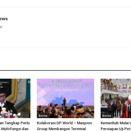
news
d/
Berita
Berita
an Tangkap Perlu
Kolaborasi DP World – Maspion
Kemenhub Mulai 
 Multifungsi dan
Group Membangun Terminal
Persiapan Uji Pet