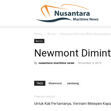
NUSA
Home
Berita
Newmont Diminta Bikin Kesepakatan 
Berita
Newmont Diminta 
By
nusantara maritime news
-
November 4, 2015
TAGS
Newmont
tambang
Previous article
Untuk Kali Pertamanya, Vietnam Melayani Kapa