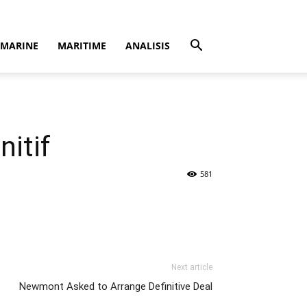
MARINE
MARITIME
ANALISIS
itif
581
Next article
Newmont Asked to Arrange Definitive Deal