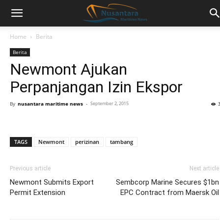
Home
Berita
Berita
Newmont Ajukan
Perpanjangan Izin Ekspor
By
nusantara maritime news
-
September 2, 2015
TAGS
Newmont
perizinan
tambang
Previous article
Next article
Newmont Submits Export
Sembcorp Marine Secures $1bn
Permit Extension
EPC Contract from Maersk Oil