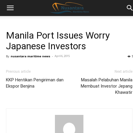
Manila Port Issues Worry
Japanese Investors
By
nusantara maritime news
-
April 6, 2015
Previous article
Next article
KKP Hentikan Pengiriman dan
Masalah Pelabuhan Manila
Ekspor Benjina
Membuat Investor Jepang
Khawatir