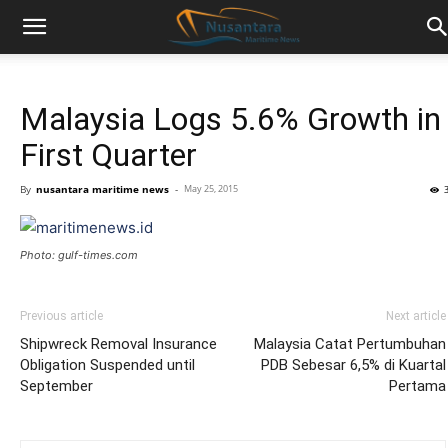
Malaysia Logs 5.6% Growth in
First Quarter
By
nusantara maritime news
-
May 25, 2015
Photo: gulf-times.com
Previous article
Next article
Shipwreck Removal Insurance
Malaysia Catat Pertumbuhan
Obligation Suspended until
PDB Sebesar 6,5% di Kuartal
September
Pertama