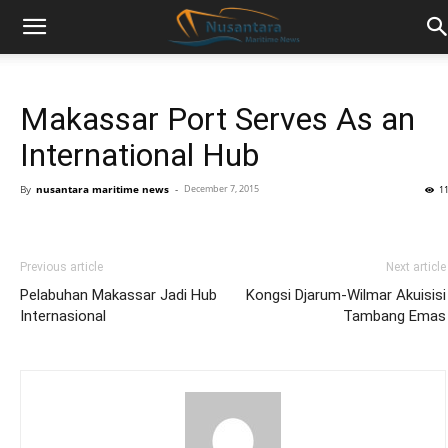
Makassar Port Serves As an
International Hub
By
nusantara maritime news
-
December 7, 2015
1
Previous article
Next article
Pelabuhan Makassar Jadi Hub
Kongsi Djarum-Wilmar Akuisisi
Internasional
Tambang Emas