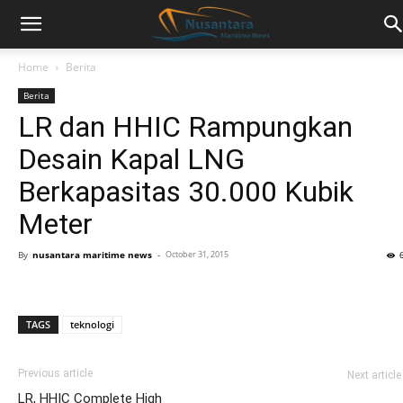
Home
Berita
Berita
LR dan HHIC Rampungkan
Desain Kapal LNG
Berkapasitas 30.000 Kubik
Meter
By
nusantara maritime news
-
October 31, 2015
TAGS
teknologi
Previous article
Next article
LR, HHIC Complete High