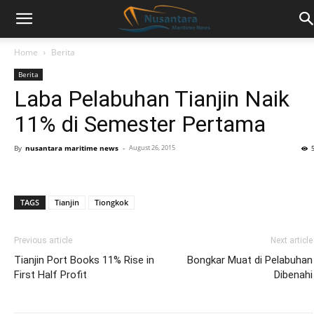
Home
Berita
Berita
Laba Pelabuhan Tianjin Naik
11% di Semester Pertama
By
nusantara maritime news
-
August 26, 2015
TAGS
Tianjin
Tiongkok
Previous article
Next article
Tianjin Port Books 11% Rise in
Bongkar Muat di Pelabuhan
First Half Profit
Dibenahi