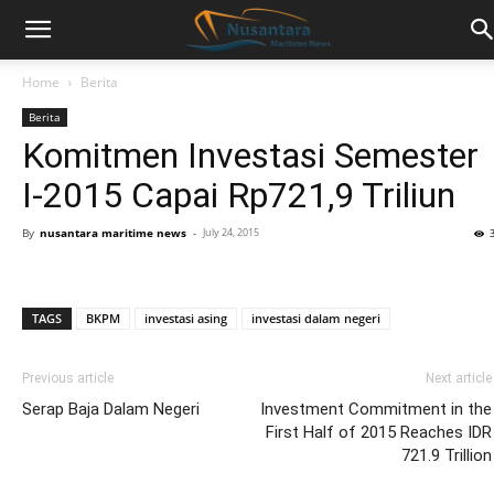
Home
Berita
Berita
Komitmen Investasi Semester
I-2015 Capai Rp721,9 Triliun
By
nusantara maritime news
-
July 24, 2015
TAGS
BKPM
investasi asing
investasi dalam negeri
Previous article
Next article
Serap Baja Dalam Negeri
Investment Commitment in the
First Half of 2015 Reaches IDR
721.9 Trillion